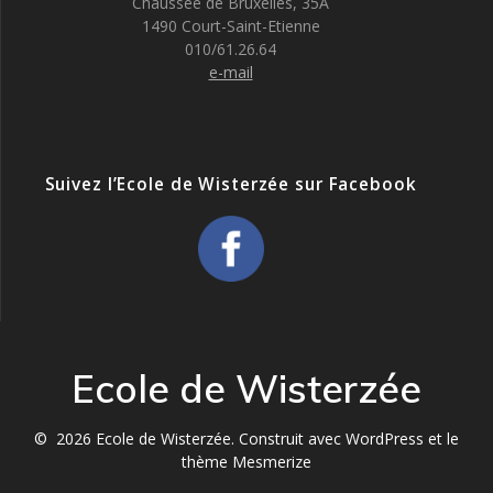
i
Chaussée de Bruxelles, 35A
1490 Court-Saint-Etienne
e
g
010/61.26.64
m
e-mail
a
e
t
n
t
i
Suivez l’Ecole de Wisterzée sur Facebook
o
n
d
e
Ecole de Wisterzée
v
© 2026 Ecole de Wisterzée. Construit avec WordPress et le
u
thème Mesmerize