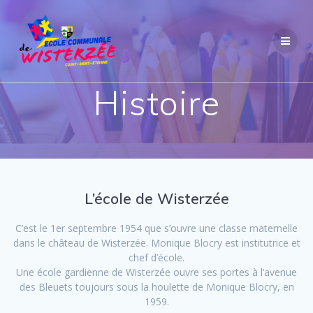
Passer
au
contenu
Histoire
L’école de Wisterzée
C’est le 1er septembre 1954 que s’ouvre une classe maternelle
dans le château de Wisterzée. Monique Blocry est institutrice et
chef d’école.
Une école gardienne de Wisterzée ouvre ses portes à l’avenue
des Bleuets toujours sous la houlette de Monique Blocry, en
1959.