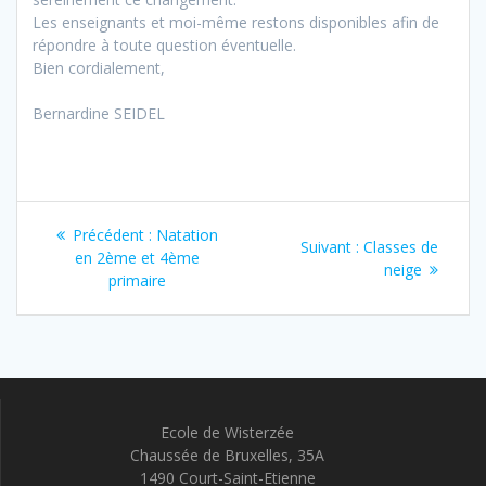
Les enseignants et moi-même restons disponibles afin de
répondre à toute question éventuelle.
Bien cordialement,
Bernardine SEIDEL
Navigation
Article
Précédent :
Natation
Article
Suivant :
Classes de
de
précédent
en 2ème et 4ème
suivant
neige
:
primaire
:
l’article
Ecole de Wisterzée
Chaussée de Bruxelles, 35A
1490 Court-Saint-Etienne