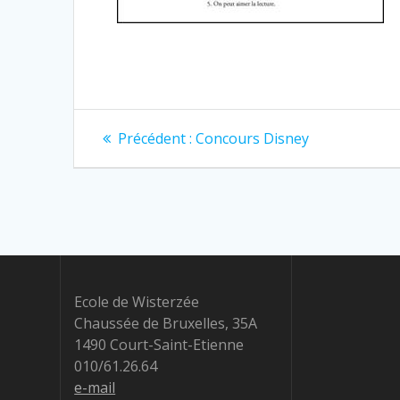
Navigation
Article
Précédent :
Concours Disney
précédent
de
:
l’article
Ecole de Wisterzée
Chaussée de Bruxelles, 35A
1490 Court-Saint-Etienne
010/61.26.64
e-mail