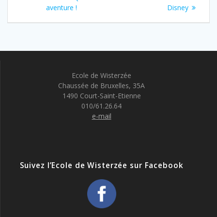
de
précédent
suivant
aventure !
Disney
:
:
l’article
Ecole de Wisterzée
Chaussée de Bruxelles, 35A
1490 Court-Saint-Etienne
010/61.26.64
e-mail
Suivez l’Ecole de Wisterzée sur Facebook