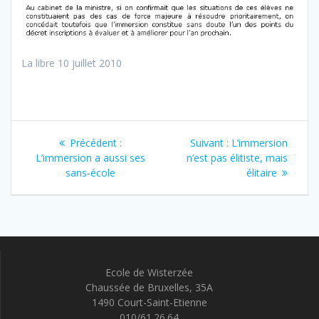
La libre 10 juillet 2010
Navigation
Article
Article
Précédent :
Suivant :
L’immersion
de
précédent
suivant
L’immersion a aussi ses
n’est pas élitiste, mais
:
:
sans-école
élitaire
l’article
Ecole de Wisterzée
Chaussée de Bruxelles, 35A
1490 Court-Saint-Etienne
010/61.26.64