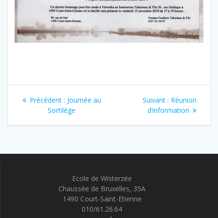
Navigation
Article
Article
Précédent :
Journée au
Suivant :
Réunion
de
précédent
suivant
Sortilège
d’information
:
:
l’article
Ecole de Wisterzée
Chaussée de Bruxelles, 35A
1490 Court-Saint-Etienne
010/61.26.64