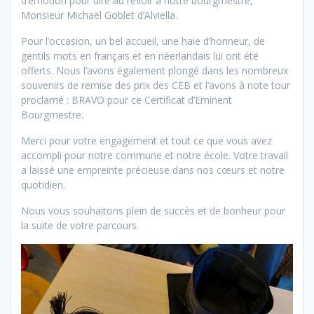
d’émotion pour dire au revoir à notre bourgmestre,
Monsieur Michaël Goblet d’Alviella.
Pour l’occasion, un bel accueil, une haie d’honneur, de
gentils mots en français et en néerlandais lui ont été
offerts. Nous l’avons également plongé dans les nombreux
souvenirs de remise des prix des CEB et l’avons à note tour
proclamé : BRAVO pour ce Certificat d’Eminent
Bourgmestre.
Merci pour votre engagement et tout ce que vous avez
accompli pour notre commune et notre école. Votre travail
a laissé une empreinte précieuse dans nos cœurs et notre
quotidien.
Nous vous souhaitons plein de succès et de bonheur pour
la suite de votre parcours.