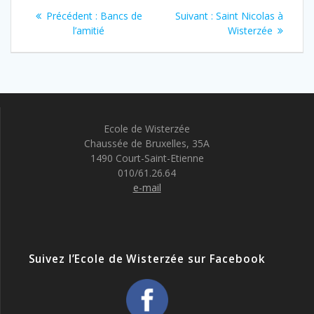
Navigation
Article
Article
Précédent :
Bancs de
Suivant :
Saint Nicolas à
de
précédent
suivant
l’amitié
Wisterzée
:
:
l’article
Ecole de Wisterzée
Chaussée de Bruxelles, 35A
1490 Court-Saint-Etienne
010/61.26.64
e-mail
Suivez l’Ecole de Wisterzée sur Facebook