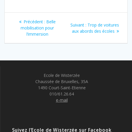
Navigation
Article
Précédent :
Belle
Article
Suivant :
Trop de voitures
de
précédent
mobilisation pour
suivant
aux abords des écoles
:
l’immersion
:
l’article
Ecole de Wisterzée
Chaussée de Bruxelles, 35A
1490 Court-Saint-Etienne
010/61.26.64
e-mail
Suivez l’Ecole de Wisterzée sur Facebook