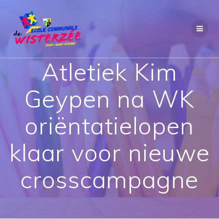
Passer
au
contenu
Atletiek Kim
Geypen na WK
oriëntatielopen
klaar voor nieuwe
crosscampagne