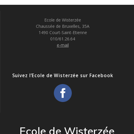
v
v
è
Ecole de Wisterzée
i
n
Chaussée de Bruxelles, 35A
e
1490 Court-Saint-Etienne
g
010/61.26.64
m
e-mail
a
e
t
n
t
i
Suivez l’Ecole de Wisterzée sur Facebook
o
n
d
e
Ecole de Wisterzée