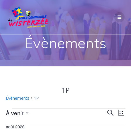
Passer
au
contenu
Évènements
1P
Évènements
1P
Évènements
R
À venir
N
Recherche
Liste
Sélectionnez
a
e
une
août 2026
v