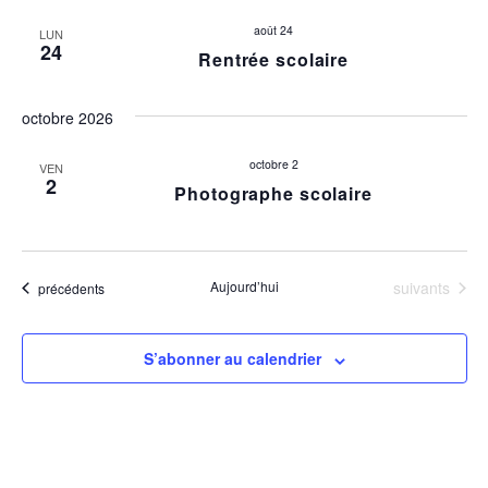
date.
c
i
août 24
LUN
24
Rentrée scolaire
h
g
a
e
octobre 2026
t
r
i
octobre 2
VEN
2
Photographe scolaire
o
c
n
h
d
Évènements
Aujourd’hui
suivants
Évènements
précédents
e
e
v
e
S’abonner au calendrier
u
t
e
n
s
É
a